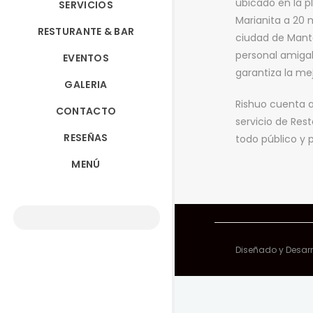
ubicado en la p
SERVICIOS
Marianita a 20 
RESTURANTE & BAR
ciudad de Mant
personal amigab
EVENTOS
garantiza la me
GALERIA
Rishuo cuenta
CONTACTO
servicio de Res
RESEÑAS
todo público y p
MENÚ
Diseñado y Desarr