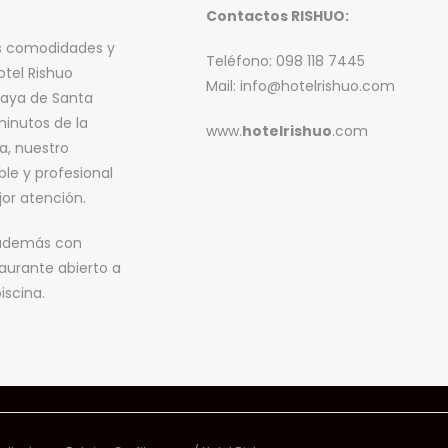
Contactos RISHUO:
s comodidades y
Teléfono: 098 118 7445
otel Rishuo
Mail: info@hotelrishuo.com
laya de Santa
minutos de la
www.
hotelrishuo
.com
a, nuestro
le y profesional
jor atención.
 además con
taurante abierto a
iscina.