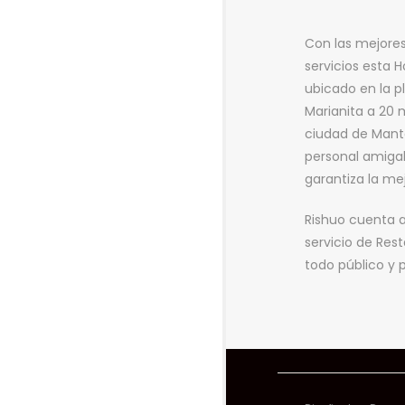
Con las mejore
servicios esta H
ubicado en la p
Marianita a 20 
ciudad de Mant
personal amigab
garantiza la me
Rishuo cuenta
servicio de Res
todo público y p