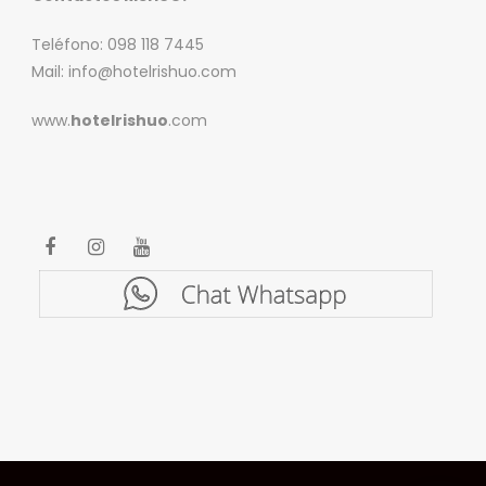
Teléfono: 098 118 7445
Mail: info@hotelrishuo.com
www.
hotelrishuo
.com