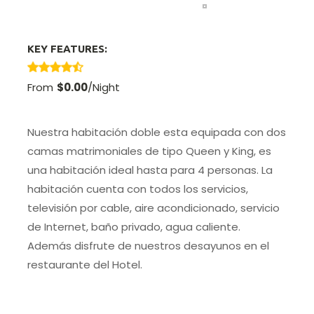
next
KEY FEATURES:
(
3
votes, average:
4,33
out of 5)
From
$0.00
/night
Nuestra habitación doble esta equipada con dos
camas matrimoniales de tipo Queen y King, es
una habitación ideal hasta para 4 personas. La
habitación cuenta con todos los servicios,
televisión por cable, aire acondicionado, servicio
de Internet, baño privado, agua caliente.
Además disfrute de nuestros desayunos en el
restaurante del Hotel.